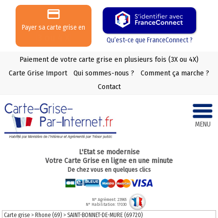
Payer sa carte grise en
3 ou 4 X
Qu’est-ce que FranceConnect ?
Paiement de votre carte grise en plusieurs fois (3X ou 4X)
Carte Grise Import
Qui sommes-nous ?
Comment ça marche ?
Contact
MENU
L'Etat se modernise
Votre Carte Grise en ligne en une minute
De chez vous en quelques clics
N° Agrément: 23965
N° Habilitation: 17030
Carte grise
>
Rhone (69)
>
SAINT-BONNET-DE-MURE (69720)