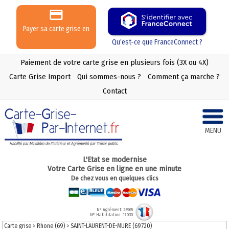
Payer sa carte grise en
3 ou 4 X
Qu’est-ce que FranceConnect ?
Paiement de votre carte grise en plusieurs fois (3X ou 4X)
Carte Grise Import
Qui sommes-nous ?
Comment ça marche ?
Contact
MENU
L'Etat se modernise
Votre Carte Grise en ligne en une minute
De chez vous en quelques clics
N° Agrément: 23965
N° Habilitation: 17030
Carte grise
>
Rhone (69)
>
SAINT-LAURENT-DE-MURE (69720)