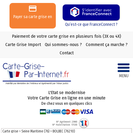
Payer sa carte grise en
3 ou 4 X
Qu’est-ce que FranceConnect ?
Paiement de votre carte grise en plusieurs fois (3X ou 4X)
Carte Grise Import
Qui sommes-nous ?
Comment ça marche ?
Contact
MENU
L'Etat se modernise
Votre Carte Grise en ligne en une minute
De chez vous en quelques clics
N° Agrément: 23965
N° Habilitation: 17030
Carte grise
>
Seine Maritime (76)
>
BOLBEC (76210)