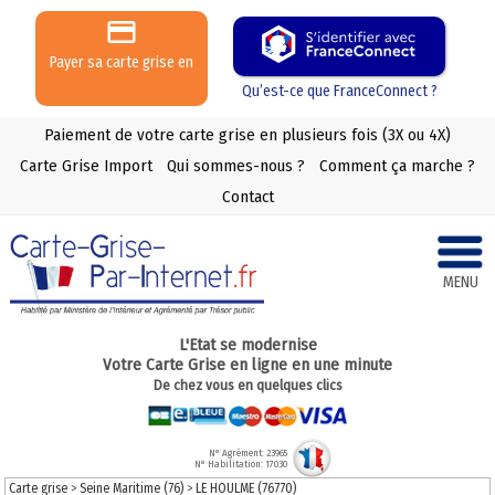
Payer sa carte grise en
3 ou 4 X
Qu’est-ce que FranceConnect ?
Paiement de votre carte grise en plusieurs fois (3X ou 4X)
Carte Grise Import
Qui sommes-nous ?
Comment ça marche ?
Contact
MENU
L'Etat se modernise
Votre Carte Grise en ligne en une minute
De chez vous en quelques clics
N° Agrément: 23965
N° Habilitation: 17030
Carte grise
>
Seine Maritime (76)
>
LE HOULME (76770)