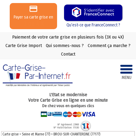
Payer sa carte grise en
3 ou 4 X
Qu’est-ce que FranceConnect ?
Paiement de votre carte grise en plusieurs fois (3X ou 4X)
Carte Grise Import
Qui sommes-nous ?
Comment ça marche ?
Contact
MENU
L'Etat se modernise
Votre Carte Grise en ligne en une minute
De chez vous en quelques clics
N° Agrément: 23965
N° Habilitation: 17030
Carte grise
>
Seine et Marne (77)
>
BROU-SUR-CHANTEREINE (77177)