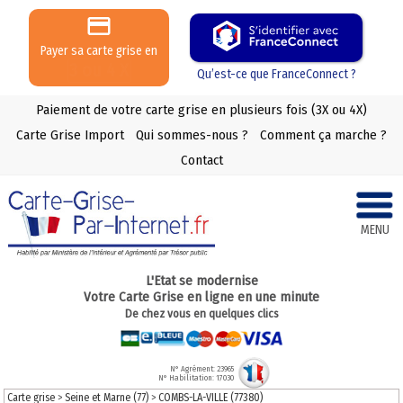
Payer sa carte grise en
3 ou 4 X
Qu’est-ce que FranceConnect ?
Paiement de votre carte grise en plusieurs fois (3X ou 4X)
Carte Grise Import
Qui sommes-nous ?
Comment ça marche ?
Contact
MENU
L'Etat se modernise
Votre Carte Grise en ligne en une minute
De chez vous en quelques clics
N° Agrément: 23965
N° Habilitation: 17030
Carte grise
>
Seine et Marne (77)
>
COMBS-LA-VILLE (77380)