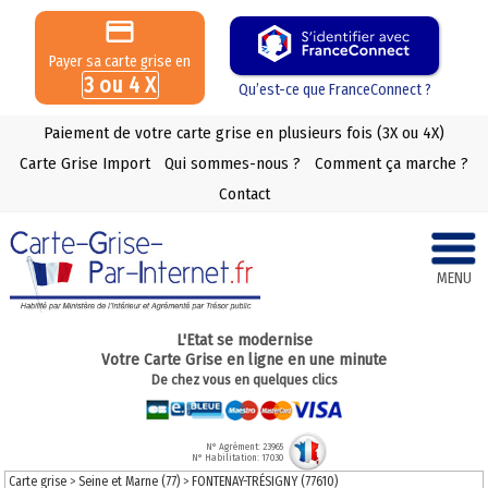
Payer sa carte grise en
3 ou 4 X
Qu’est-ce que FranceConnect ?
Paiement de votre carte grise en plusieurs fois (3X ou 4X)
Carte Grise Import
Qui sommes-nous ?
Comment ça marche ?
Contact
MENU
L'Etat se modernise
Votre Carte Grise en ligne en une minute
De chez vous en quelques clics
N° Agrément: 23965
N° Habilitation: 17030
Carte grise
>
Seine et Marne (77)
>
FONTENAY-TRÉSIGNY (77610)