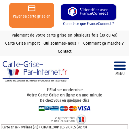
Payer sa carte grise en
3 ou 4 X
Qu’est-ce que FranceConnect ?
Paiement de votre carte grise en plusieurs fois (3X ou 4X)
Carte Grise Import
Qui sommes-nous ?
Comment ça marche ?
Contact
MENU
L'Etat se modernise
Votre Carte Grise en ligne en une minute
De chez vous en quelques clics
N° Agrément: 23965
N° Habilitation: 17030
Carte grise
>
Yvelines (78)
>
CHANTELOUP-LES-VIGNES (78570)