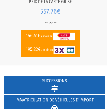
PRIX DE LA CARTE GRISE
557.76€
-- ou --
146.41€
/ mois en
195.22€
/ mois en
SUCCESSIONS
IMMATRICULATION DE VÉHICULES D'IMPORT