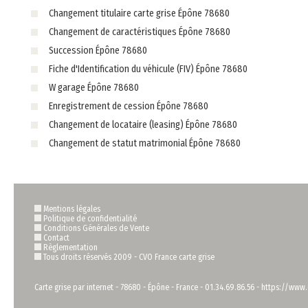
Changement titulaire carte grise Épône 78680
Changement de caractéristiques Épône 78680
Succession Épône 78680
Fiche d'Identification du véhicule (FIV) Épône 78680
W garage Épône 78680
Enregistrement de cession Épône 78680
Changement de locataire (leasing) Épône 78680
Changement de statut matrimonial Épône 78680
Mentions légales
Politique de confidentialité
Conditions Générales de Vente
Contact
Règlementation
Tous droits réservés 2009 -
CVO France carte grise
Carte grise par internet
-
78680
-
Épône
-
France
-
01.34.69.86.56
-
https://www.c