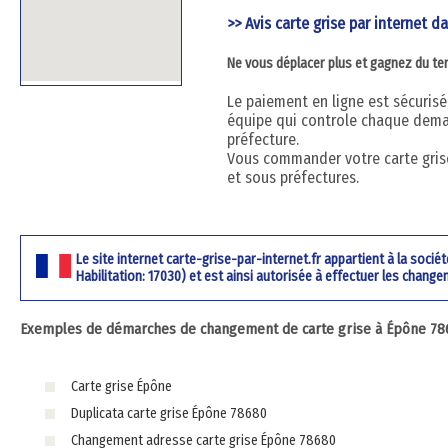
>> Avis carte grise par internet da
Ne vous déplacer plus et gagnez du t
Le paiement en ligne est sécurisé 
équipe qui controle chaque dema
préfecture.
Vous commander votre carte grise
et sous préfectures.
Le site internet carte-grise-par-internet.fr appartient à la soci
Habilitation: 17030) et est ainsi autorisée à effectuer les change
Exemples de démarches de changement de carte grise à Épône 7868
Carte grise Épône
Duplicata carte grise Épône 78680
Changement adresse carte grise Épône 78680