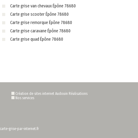
Carte grise van chevaux Épône 78680
Carte grise scooter Épône 78680
Carte grise remorque Épône 78680
Carte grise caravane Épône 78680
Carte grise quad Épône 78680
Création de sites internet Audouin Réalisations
Nos services
arte-grise-par-internet.fr