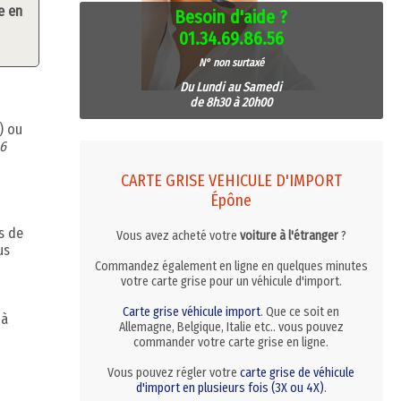
e en
Besoin d'aide ?
01.34.69.86.56
N° non surtaxé
Du Lundi au Samedi
de 8h30 à 20h00
) ou
 6
CARTE GRISE VEHICULE D'IMPORT
Épône
s de
Vous avez acheté votre
voiture à l'étranger
?
us
Commandez également en ligne en quelques minutes
votre carte grise pour un véhicule d'import.
Carte grise véhicule import
. Que ce soit en
 à
Allemagne, Belgique, Italie etc.. vous pouvez
commander votre carte grise en ligne.
Vous pouvez régler votre
carte grise de véhicule
d'import en plusieurs fois (3X ou 4X)
.