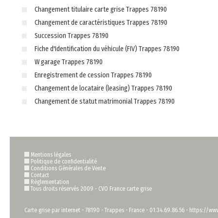
Changement titulaire carte grise Trappes 78190
Changement de caractéristiques Trappes 78190
Succession Trappes 78190
Fiche d'Identification du véhicule (FIV) Trappes 78190
W garage Trappes 78190
Enregistrement de cession Trappes 78190
Changement de locataire (leasing) Trappes 78190
Changement de statut matrimonial Trappes 78190
Mentions légales
Politique de confidentialité
Conditions Générales de Vente
Contact
Règlementation
Tous droits réservés 2009 -
CVO France carte grise
Carte grise par internet
-
78190
-
Trappes
-
France
-
01.34.69.86.56
-
https://www