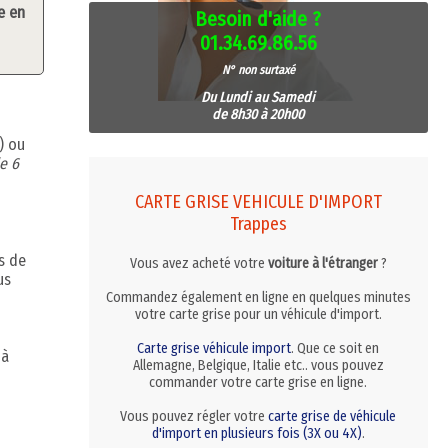
e en
Besoin d'aide ?
01.34.69.86.56
N° non surtaxé
Du Lundi au Samedi
de 8h30 à 20h00
) ou
e 6
CARTE GRISE VEHICULE D'IMPORT
Trappes
s de
Vous avez acheté votre
voiture à l'étranger
?
us
Commandez également en ligne en quelques minutes
votre carte grise pour un véhicule d'import.
Carte grise véhicule import
. Que ce soit en
 à
Allemagne, Belgique, Italie etc.. vous pouvez
commander votre carte grise en ligne.
Vous pouvez régler votre
carte grise de véhicule
d'import en plusieurs fois (3X ou 4X)
.