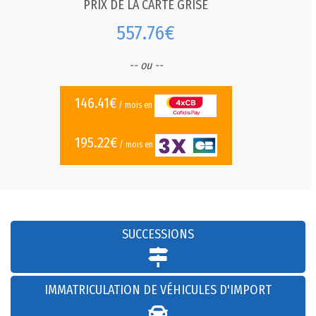
PRIX DE LA CARTE GRISE
557.76€
-- ou --
146.41€
/ mois en
195.22€
/ mois en
SUCCESSIONS
IMMATRICULATION DE VÉHICULES D'IMPORT