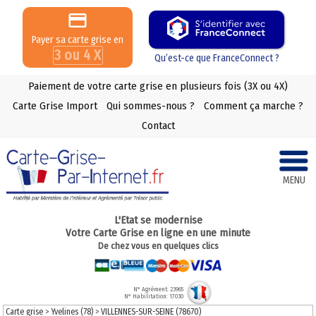
Payer sa carte grise en
3 ou 4 X
Qu’est-ce que FranceConnect ?
Paiement de votre carte grise en plusieurs fois (3X ou 4X)
Carte Grise Import
Qui sommes-nous ?
Comment ça marche ?
Contact
MENU
L'Etat se modernise
Votre Carte Grise en ligne en une minute
De chez vous en quelques clics
N° Agrément: 23965
N° Habilitation: 17030
Carte grise
>
Yvelines (78)
>
VILLENNES-SUR-SEINE (78670)