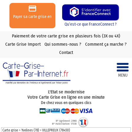
Payer sa carte grise en
3 ou 4 X
Qu’est-ce que FranceConnect ?
Paiement de votre carte grise en plusieurs fois (3X ou 4X)
Carte Grise Import
Qui sommes-nous ?
Comment ça marche ?
Contact
MENU
L'Etat se modernise
Votre Carte Grise en ligne en une minute
De chez vous en quelques clics
N° Agrément: 23965
N° Habilitation: 17030
Carte grise
>
Yvelines (78)
>
VILLEPREUX (78450)