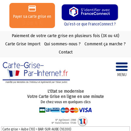
Payer sa carte grise en
3 ou 4 X
Qu’est-ce que FranceConnect ?
Paiement de votre carte grise en plusieurs fois (3X ou 4X)
Carte Grise Import
Qui sommes-nous ?
Comment ça marche ?
Contact
MENU
L'Etat se modernise
Votre Carte Grise en ligne en une minute
De chez vous en quelques clics
N° Agrément: 23965
N° Habilitation: 17030
Carte grise
>
Aube (10)
>
BAR-SUR-AUBE (10200)