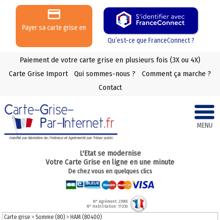
Payer sa carte grise en
3 ou 4 X
Qu’est-ce que FranceConnect ?
Paiement de votre carte grise en plusieurs fois (3X ou 4X)
Carte Grise Import
Qui sommes-nous ?
Comment ça marche ?
Contact
MENU
L'Etat se modernise
Votre Carte Grise en ligne en une minute
De chez vous en quelques clics
N° Agrément: 23965
N° Habilitation: 17030
Carte grise
>
Somme (80)
>
HAM (80400)