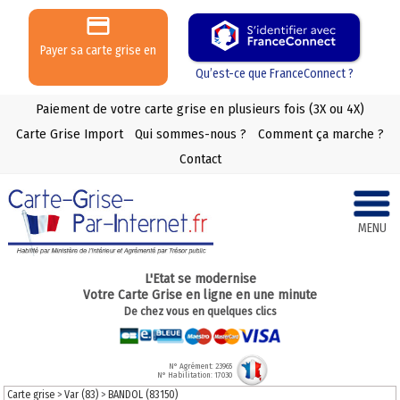
Payer sa carte grise en
3 ou 4 X
Qu’est-ce que FranceConnect ?
Paiement de votre carte grise en plusieurs fois (3X ou 4X)
Carte Grise Import
Qui sommes-nous ?
Comment ça marche ?
Contact
MENU
L'Etat se modernise
Votre Carte Grise en ligne en une minute
De chez vous en quelques clics
N° Agrément: 23965
N° Habilitation: 17030
Carte grise
>
Var (83)
>
BANDOL (83150)