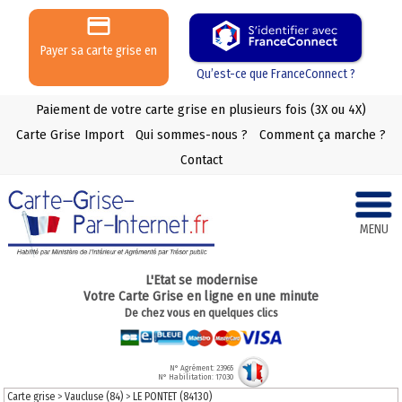
Payer sa carte grise en
3 ou 4 X
Qu’est-ce que FranceConnect ?
Paiement de votre carte grise en plusieurs fois (3X ou 4X)
Carte Grise Import
Qui sommes-nous ?
Comment ça marche ?
Contact
MENU
L'Etat se modernise
Votre Carte Grise en ligne en une minute
De chez vous en quelques clics
N° Agrément: 23965
N° Habilitation: 17030
Carte grise
>
Vaucluse (84)
>
LE PONTET (84130)