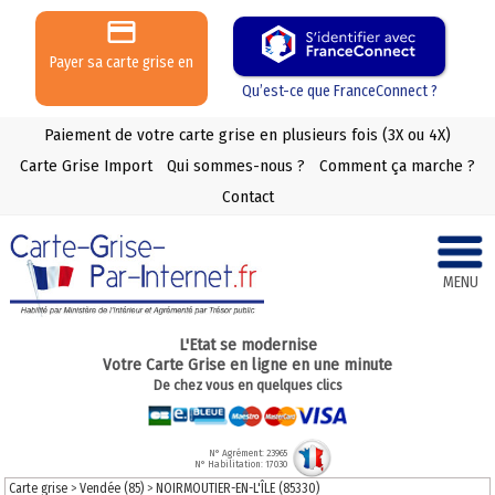
Payer sa carte grise en
3 ou 4 X
Qu’est-ce que FranceConnect ?
Paiement de votre carte grise en plusieurs fois (3X ou 4X)
Carte Grise Import
Qui sommes-nous ?
Comment ça marche ?
Contact
MENU
L'Etat se modernise
Votre Carte Grise en ligne en une minute
De chez vous en quelques clics
N° Agrément: 23965
N° Habilitation: 17030
Carte grise
>
Vendée (85)
>
NOIRMOUTIER-EN-L'ÎLE (85330)