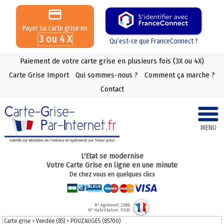
Payer sa carte grise en
3 ou 4 X
Qu’est-ce que FranceConnect ?
Paiement de votre carte grise en plusieurs fois (3X ou 4X)
Carte Grise Import
Qui sommes-nous ?
Comment ça marche ?
Contact
MENU
L'Etat se modernise
Votre Carte Grise en ligne en une minute
De chez vous en quelques clics
N° Agrément: 23965
N° Habilitation: 17030
Carte grise
>
Vendée (85)
>
POUZAUGES (85700)