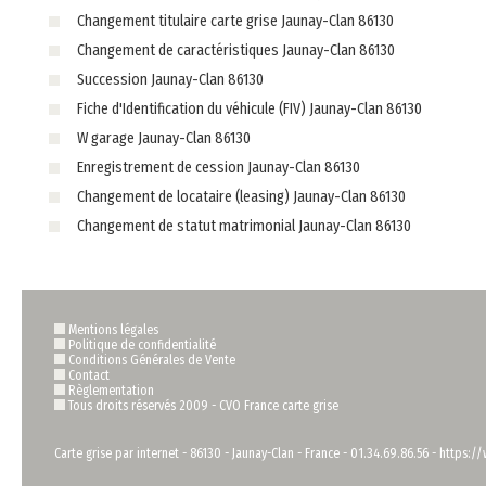
Changement titulaire carte grise Jaunay-Clan 86130
Changement de caractéristiques Jaunay-Clan 86130
Succession Jaunay-Clan 86130
Fiche d'Identification du véhicule (FIV) Jaunay-Clan 86130
W garage Jaunay-Clan 86130
Enregistrement de cession Jaunay-Clan 86130
Changement de locataire (leasing) Jaunay-Clan 86130
Changement de statut matrimonial Jaunay-Clan 86130
Mentions légales
Politique de confidentialité
Conditions Générales de Vente
Contact
Règlementation
Tous droits réservés 2009 -
CVO France carte grise
Carte grise par internet
-
86130
-
Jaunay-Clan
-
France
-
01.34.69.86.56
-
https://