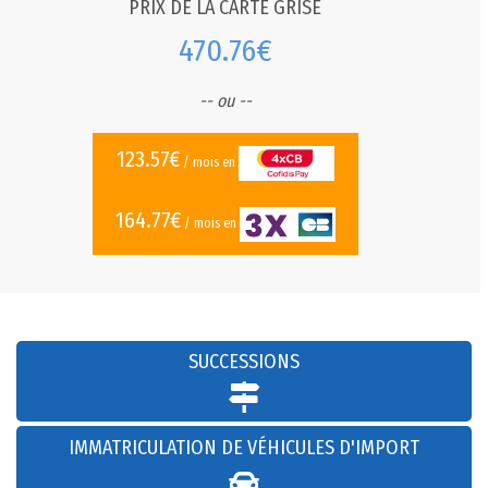
PRIX DE LA CARTE GRISE
470.76€
-- ou --
123.57€
/ mois en
164.77€
/ mois en
SUCCESSIONS
IMMATRICULATION DE VÉHICULES D'IMPORT