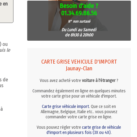
e en
Besoin d'aide ?
01.34.69.86.56
N° non surtaxé
Du Lundi au Samedi
de 8h30 à 20h00
) ou
is le
CARTE GRISE VEHICULE D'IMPORT
Jaunay-Clan
s de
Vous avez acheté votre
voiture à l'étranger
?
us
Commandez également en ligne en quelques minutes
votre carte grise pour un véhicule d'import.
Carte grise véhicule import
. Que ce soit en
 à
Allemagne, Belgique, Italie etc.. vous pouvez
commander votre carte grise en ligne.
Vous pouvez régler votre
carte grise de véhicule
d'import en plusieurs fois (3X ou 4X)
.