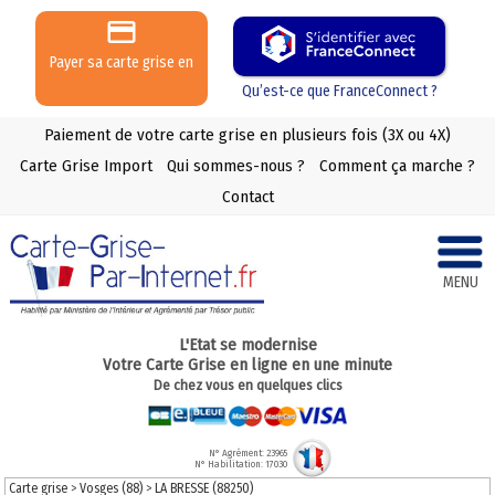
Payer sa carte grise en
3 ou 4 X
Qu’est-ce que FranceConnect ?
Paiement de votre carte grise en plusieurs fois (3X ou 4X)
Carte Grise Import
Qui sommes-nous ?
Comment ça marche ?
Contact
MENU
L'Etat se modernise
Votre Carte Grise en ligne en une minute
De chez vous en quelques clics
N° Agrément: 23965
N° Habilitation: 17030
Carte grise
>
Vosges (88)
>
LA BRESSE (88250)