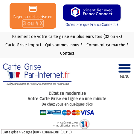
Payer sa carte grise en
3 ou 4 X
Qu’est-ce que FranceConnect ?
Paiement de votre carte grise en plusieurs fois (3X ou 4X)
Carte Grise Import
Qui sommes-nous ?
Comment ça marche ?
Contact
MENU
L'Etat se modernise
Votre Carte Grise en ligne en une minute
De chez vous en quelques clics
N° Agrément: 23965
N° Habilitation: 17030
Carte grise
>
Vosges (88)
>
CORNIMONT (88310)