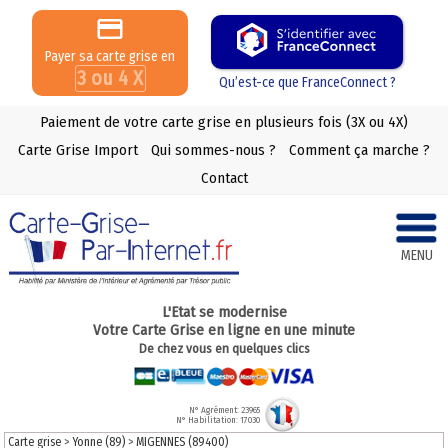
Payer sa carte grise en
3 ou 4 X
Qu’est-ce que FranceConnect ?
Paiement de votre carte grise en plusieurs fois (3X ou 4X)
Carte Grise Import
Qui sommes-nous ?
Comment ça marche ?
Contact
MENU
L'Etat se modernise
Votre Carte Grise en ligne en une minute
De chez vous en quelques clics
N° Agrément: 23965
N° Habilitation: 17030
Carte grise
>
Yonne (89)
>
MIGENNES (89400)