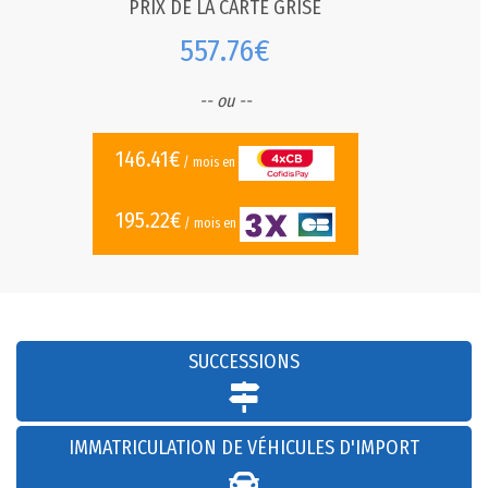
PRIX DE LA CARTE GRISE
557.76€
-- ou --
146.41€
/ mois en
195.22€
/ mois en
SUCCESSIONS
IMMATRICULATION DE VÉHICULES D'IMPORT