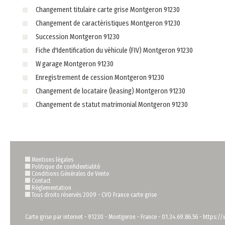
Changement titulaire carte grise Montgeron 91230
Changement de caractéristiques Montgeron 91230
Succession Montgeron 91230
Fiche d'Identification du véhicule (FIV) Montgeron 91230
W garage Montgeron 91230
Enregistrement de cession Montgeron 91230
Changement de locataire (leasing) Montgeron 91230
Changement de statut matrimonial Montgeron 91230
Mentions légales
Politique de confidentialité
Conditions Générales de Vente
Contact
Règlementation
Tous droits réservés 2009 -
CVO France carte grise
Carte grise par internet
-
91230
-
Montgeron
-
France
-
01.34.69.86.56
-
https://