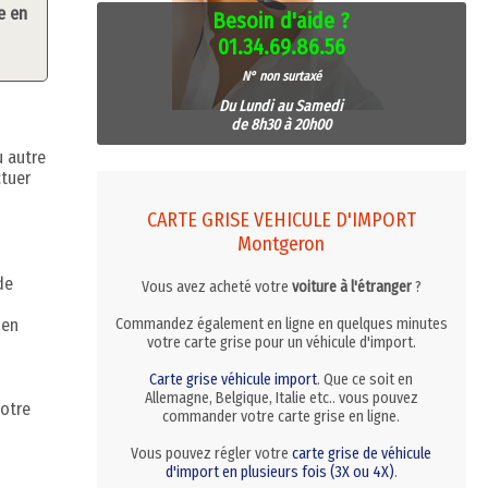
e en
Besoin d'aide ?
01.34.69.86.56
N° non surtaxé
Du Lundi au Samedi
de 8h30 à 20h00
u autre
ctuer
CARTE GRISE VEHICULE D'IMPORT
Montgeron
de
Vous avez acheté votre
voiture à l'étranger
?
 en
Commandez également en ligne en quelques minutes
votre carte grise pour un véhicule d'import.
Carte grise véhicule import
. Que ce soit en
Allemagne, Belgique, Italie etc.. vous pouvez
votre
commander votre carte grise en ligne.
Vous pouvez régler votre
carte grise de véhicule
d'import en plusieurs fois (3X ou 4X)
.