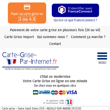
Payer sa carte grise en
3 ou 4 X
Qu’est-ce que FranceConnect ?
Paiement de votre carte grise en plusieurs fois (3X ou 4X)
Carte Grise Import
Qui sommes-nous ?
Comment ça marche ?
Contact
MENU
L'Etat se modernise
Votre Carte Grise en ligne en une minute
De chez vous en quelques clics
N° Agrément: 23965
N° Habilitation: 17030
Carte grise
>
Seine Saint Denis (93)
>
NEUILLY-SUR-MARNE (93330)