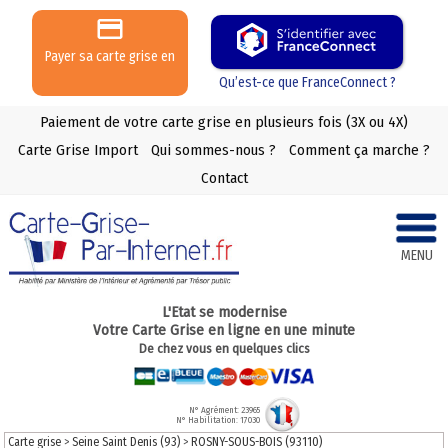
Payer sa carte grise en
3 ou 4 X
Qu’est-ce que FranceConnect ?
Paiement de votre carte grise en plusieurs fois (3X ou 4X)
Carte Grise Import
Qui sommes-nous ?
Comment ça marche ?
Contact
MENU
L'Etat se modernise
Votre Carte Grise en ligne en une minute
De chez vous en quelques clics
N° Agrément: 23965
N° Habilitation: 17030
Carte grise
>
Seine Saint Denis (93)
>
ROSNY-SOUS-BOIS (93110)