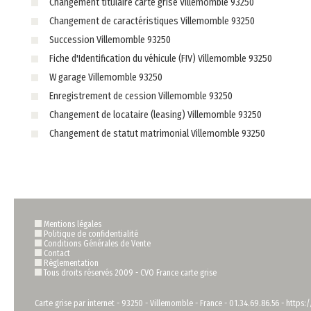
Changement titulaire carte grise Villemomble 93250
Changement de caractéristiques Villemomble 93250
Succession Villemomble 93250
Fiche d'Identification du véhicule (FIV) Villemomble 93250
W garage Villemomble 93250
Enregistrement de cession Villemomble 93250
Changement de locataire (leasing) Villemomble 93250
Changement de statut matrimonial Villemomble 93250
Mentions légales
Politique de confidentialité
Conditions Générales de Vente
Contact
Règlementation
Tous droits réservés 2009 -
CVO France carte grise
Carte grise par internet
-
93250
-
Villemomble
-
France
-
01.34.69.86.56
-
https:/