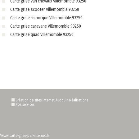
Carte grise van chevaux Villemomble 93250
Carte grise scooter Villemomble 93250
Carte grise remorque Villemomble 93250
Carte grise caravane Villemomble 93250
Carte grise quad Villemomble 93250
Création de sites internet Audouin Réalisations
Nos services
/www.carte-grise-par-internet.fr