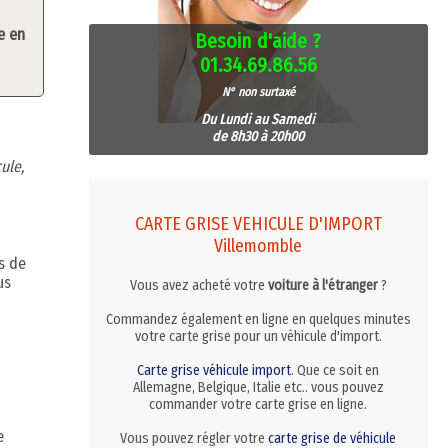
e en
Besoin d'aide ?
01.34.69.86.56
N° non surtaxé
Du Lundi au Samedi
de 8h30 à 20h00
ule,
CARTE GRISE VEHICULE D'IMPORT
Villemomble
s de
us
Vous avez acheté votre
voiture à l'étranger
?
Commandez également en ligne en quelques minutes
votre carte grise pour un véhicule d'import.
Carte grise véhicule import
. Que ce soit en
Allemagne, Belgique, Italie etc.. vous pouvez
commander votre carte grise en ligne.
e
Vous pouvez régler votre
carte grise de véhicule