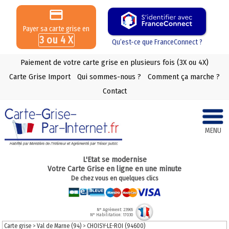
Payer sa carte grise en
3 ou 4 X
Qu’est-ce que FranceConnect ?
Paiement de votre carte grise en plusieurs fois (3X ou 4X)
Carte Grise Import
Qui sommes-nous ?
Comment ça marche ?
Contact
MENU
L'Etat se modernise
Votre Carte Grise en ligne en une minute
De chez vous en quelques clics
N° Agrément: 23965
N° Habilitation: 17030
Carte grise
>
Val de Marne (94)
>
CHOISY-LE-ROI (94600)