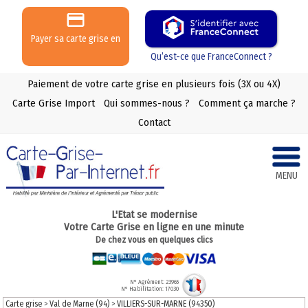
Payer sa carte grise en
3 ou 4 X
Qu’est-ce que FranceConnect ?
Paiement de votre carte grise en plusieurs fois (3X ou 4X)
Carte Grise Import
Qui sommes-nous ?
Comment ça marche ?
Contact
MENU
L'Etat se modernise
Votre Carte Grise en ligne en une minute
De chez vous en quelques clics
N° Agrément: 23965
N° Habilitation: 17030
Carte grise
>
Val de Marne (94)
>
VILLIERS-SUR-MARNE (94350)