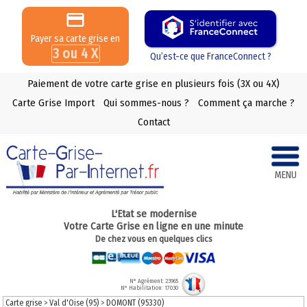
Payer sa carte grise en
3 ou 4 X
Qu’est-ce que FranceConnect ?
Paiement de votre carte grise en plusieurs fois (3X ou 4X)
Carte Grise Import
Qui sommes-nous ?
Comment ça marche ?
Contact
MENU
L'Etat se modernise
Votre Carte Grise en ligne en une minute
De chez vous en quelques clics
N° Agrément: 23965
N° Habilitation: 17030
Carte grise
>
Val d'Oise (95)
>
DOMONT (95330)