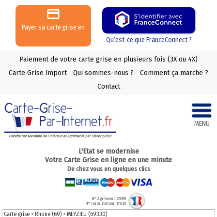
Payer sa carte grise en
3 ou 4 X
Qu’est-ce que FranceConnect ?
Paiement de votre carte grise en plusieurs fois (3X ou 4X)
Carte Grise Import
Qui sommes-nous ?
Comment ça marche ?
Contact
MENU
L'Etat se modernise
Votre Carte Grise en ligne en une minute
De chez vous en quelques clics
N° Agrément: 23965
N° Habilitation: 17030
Carte grise
>
Rhone (69)
>
MEYZIEU (69330)