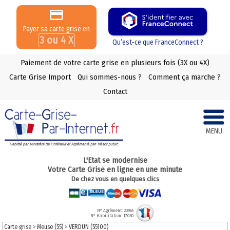
Payer sa carte grise en
3 ou 4 X
Qu’est-ce que FranceConnect ?
Paiement de votre carte grise en plusieurs fois (3X ou 4X)
Carte Grise Import
Qui sommes-nous ?
Comment ça marche ?
Contact
MENU
L'Etat se modernise
Votre Carte Grise en ligne en une minute
De chez vous en quelques clics
N° Agrément: 23965
N° Habilitation: 17030
Carte grise
>
Meuse (55)
>
VERDUN (55100)