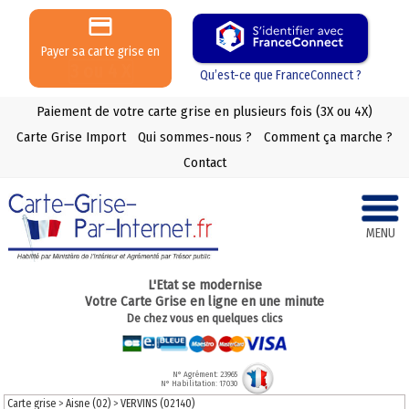
Payer sa carte grise en
3 ou 4 X
Qu’est-ce que FranceConnect ?
Paiement de votre carte grise en plusieurs fois (3X ou 4X)
Carte Grise Import
Qui sommes-nous ?
Comment ça marche ?
Contact
MENU
L'Etat se modernise
Votre Carte Grise en ligne en une minute
De chez vous en quelques clics
N° Agrément: 23965
N° Habilitation: 17030
Carte grise
>
Aisne (02)
>
VERVINS (02140)