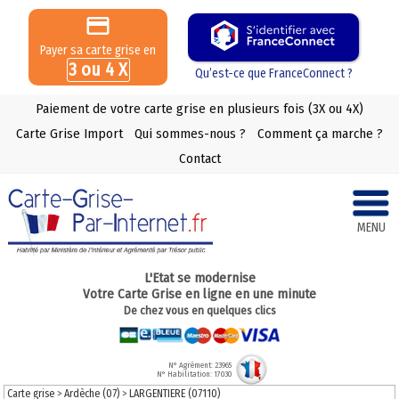
Payer sa carte grise en
3 ou 4 X
Qu’est-ce que FranceConnect ?
Paiement de votre carte grise en plusieurs fois (3X ou 4X)
Carte Grise Import
Qui sommes-nous ?
Comment ça marche ?
Contact
MENU
L'Etat se modernise
Votre Carte Grise en ligne en une minute
De chez vous en quelques clics
N° Agrément: 23965
N° Habilitation: 17030
Carte grise
>
Ardèche (07)
>
LARGENTIERE (07110)