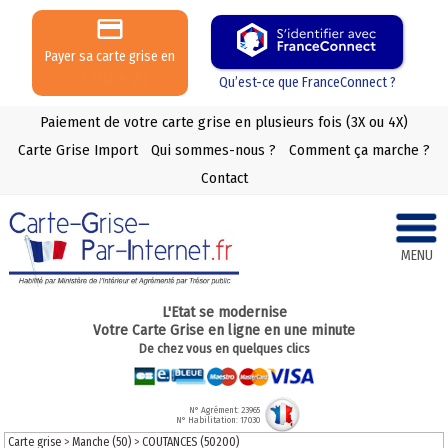
Payer sa carte grise en
3 ou 4 X
Qu’est-ce que FranceConnect ?
Paiement de votre carte grise en plusieurs fois (3X ou 4X)
Carte Grise Import
Qui sommes-nous ?
Comment ça marche ?
Contact
MENU
L'Etat se modernise
Votre Carte Grise en ligne en une minute
De chez vous en quelques clics
N° Agrément: 23965
N° Habilitation: 17030
Carte grise
>
Manche (50)
>
COUTANCES (50200)