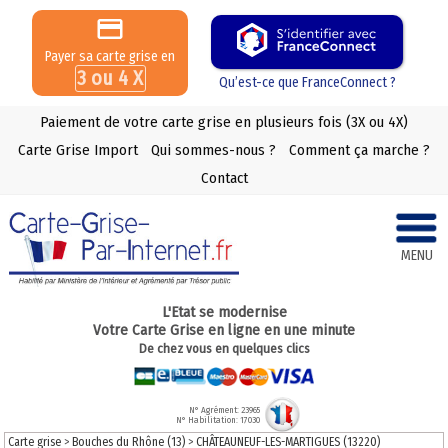
Payer sa carte grise en
3 ou 4 X
Qu’est-ce que FranceConnect ?
Paiement de votre carte grise en plusieurs fois (3X ou 4X)
Carte Grise Import
Qui sommes-nous ?
Comment ça marche ?
Contact
MENU
L'Etat se modernise
Votre Carte Grise en ligne en une minute
De chez vous en quelques clics
N° Agrément: 23965
N° Habilitation: 17030
Carte grise
>
Bouches du Rhône (13)
>
CHÂTEAUNEUF-LES-MARTIGUES (13220)