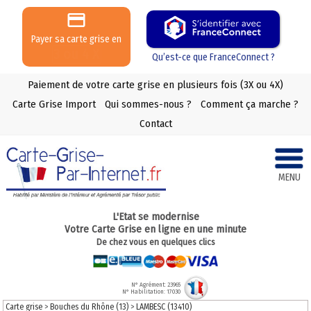
Payer sa carte grise en
3 ou 4 X
Qu’est-ce que FranceConnect ?
Paiement de votre carte grise en plusieurs fois (3X ou 4X)
Carte Grise Import
Qui sommes-nous ?
Comment ça marche ?
Contact
MENU
L'Etat se modernise
Votre Carte Grise en ligne en une minute
De chez vous en quelques clics
N° Agrément: 23965
N° Habilitation: 17030
Carte grise
>
Bouches du Rhône (13)
>
LAMBESC (13410)