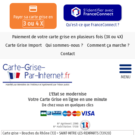
Payer sa carte grise en
3 ou 4 X
Qu’est-ce que FranceConnect ?
Paiement de votre carte grise en plusieurs fois (3X ou 4X)
Carte Grise Import
Qui sommes-nous ?
Comment ça marche ?
Contact
MENU
L'Etat se modernise
Votre Carte Grise en ligne en une minute
De chez vous en quelques clics
N° Agrément: 23965
N° Habilitation: 17030
Carte grise
>
Bouches du Rhône (13)
>
SAINT-MITRE-LES-REMPARTS (13920)