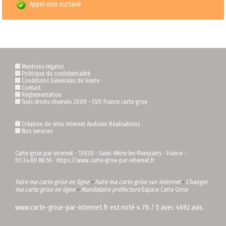
Appel non surtaxé
Mentions légales
Politique de confidentialité
Conditions Générales de Vente
Contact
Règlementation
Tous droits réservés 2009 -
CVO France carte grise
Création de sites internet Audouin Réalisations
Nos services
Carte grise par internet
-
13920
-
Saint-Mitre-les-Remparts
-
France
-
01.34.69.86.56
-
https://www.carte-grise-par-internet.fr
Faire ma carte grise en ligne
-
Faire ma carte grise sur internet
-
Changer
ma carte grise en ligne
-
Mandataire préfecture
Espace Carte Grise
www.carte-grise-par-internet.fr
est noté
4.78
/
5
avec
4692
avis.