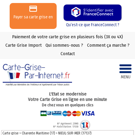
Payer sa carte grise en
3 ou 4 X
Qu’est-ce que FranceConnect ?
Paiement de votre carte grise en plusieurs fois (3X ou 4X)
Carte Grise Import
Qui sommes-nous ?
Comment ça marche ?
Contact
MENU
L'Etat se modernise
Votre Carte Grise en ligne en une minute
De chez vous en quelques clics
N° Agrément: 23965
N° Habilitation: 17030
Carte grise
>
Charente Maritime (17)
>
NIEUL-SUR-MER (17137)