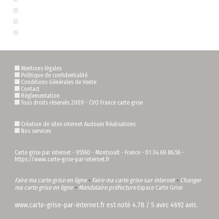
Carte grise 80 - Moreuil 80110
Carte grise 80 - Péronne 80200
Carte grise 80 - Roye 80700
Mentions légales
Politique de confidentialité
Conditions Générales de Vente
Contact
Règlementation
Tous droits réservés 2009 -
CVO France carte grise
Création de sites internet Audouin Réalisations
Nos services
Carte grise par internet
-
95560
-
Montsoult
-
France
-
01.34.69.86.56
-
https://www.carte-grise-par-internet.fr
Faire ma carte grise en ligne
-
Faire ma carte grise sur internet
-
Changer
ma carte grise en ligne
-
Mandataire préfecture
Espace Carte Grise
www.carte-grise-par-internet.fr
est noté
4.78
/
5
avec
4692
avis.